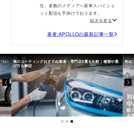
任、多数のメディアへ新車スパイショ
ット配信も手掛けております。
続きを見る
著者:APOLLOの最新記事一覧
につい
車のコーティングおすすめ業者・専門店8選を比較｜種類や選
初め
び方も解説