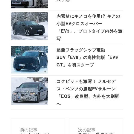
内素材にキノコを使用!? キアの
小型EVクロスオーバー
「EV3」、プロトタイプ内外を激
写
起亜フラッグシップ電動
SUV「EV9」の高性能版「EV9
GT」を初スクープ
コクピットも激写！ メルセデ
ス・ベンツの旗艦EVサルーン
「EQS」改良型、内外を大刷新
へ
前の記事
次の記事