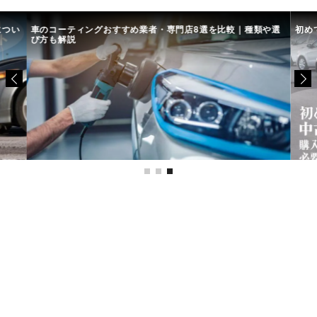
につい
車のコーティングおすすめ業者・専門店8選を比較｜種類や選
初め
び方も解説