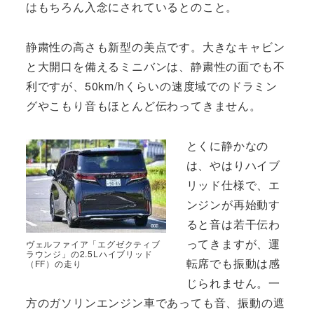
はもちろん入念にされているとのこと。
静粛性の高さも新型の美点です。大きなキャビン
と大開口を備えるミニバンは、静粛性の面でも不
利ですが、50km/hくらいの速度域でのドラミン
グやこもり音もほとんど伝わってきません。
とくに静かなの
は、やはりハイブ
リッド仕様で、エ
ンジンが再始動す
ると音は若干伝わ
ってきますが、運
ヴェルファイア「エグゼクティブ
ラウンジ」の2.5Lハイブリッド
転席でも振動は感
（FF）の走り
じられません。一
方のガソリンエンジン車であっても音、振動の遮