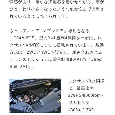
快感があり、確かな接地感を抱かせながら、車が
ひとまわり小さくなったような俊敏性まで演出さ
れているように感じられます。
ヴェルファイア「Zプレミア」専用となる
「T24A-FTS」型の2.4L直列4気筒ターボは、レ
クサスNXやRXにすでに搭載されています。駆動
方式は、2WDと4WDを設定し、組み合わされる
トランスミッションは電子制御8速ATの「Direct
Shift-8AT」。
レクサスNXと同様
に、最高出力
279PS/6000rpm・
最大トルク
430Nm/1700-