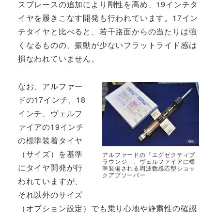
スブレースの追加により剛性を高め、19インチタ
イヤを履きこなす開発も行われています。17イン
チタイヤと比べると、若干路面からの当たりは強
くなるものの、振動が少ないフラットライド感は
損なわれていません。
なお、アルファー
ドの17インチ、18
インチ、ヴェルフ
ァイアの19インチ
の標準装着タイヤ
（サイズ）を基準
アルファードの「エグゼクティブ
ラウンジ」、ヴェルファイアに標
にタイヤ開発が行
準装備される周波数感応型ショッ
クアブソーバー
われていますが、
それ以外のサイズ
（オプション設定）でも乗り心地や静粛性の確認