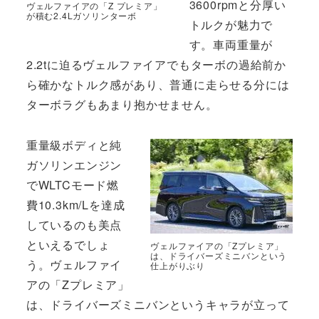
3600rpmと分厚い
ヴェルファイアの「Z プレミア」
が積む2.4Lガソリンターボ
トルクが魅力で
す。車両重量が
2.2tに迫るヴェルファイアでもターボの過給前か
ら確かなトルク感があり、普通に走らせる分には
ターボラグもあまり抱かせません。
重量級ボディと純
ガソリンエンジン
でWLTCモード燃
費10.3km/Lを達成
しているのも美点
といえるでしょ
ヴェルファイアの「Zプレミア」
は、ドライバーズミニバンという
う。ヴェルファイ
仕上がりぶり
アの「Zプレミア」
は、ドライバーズミニバンというキャラが立って