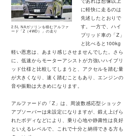
であれば想像以上
に軽快に走るのは
先述したとおりで
す。一方で、ハイ
2.5L NAガソリンを積むアルファ
ード「Z（4WD）」の走り
ブリッド車の「Z」
と比べると100kg
軽い恩恵は、あまり感じさせませんでした。さら
に、低速からモーターアシストが力強いハイブリ
ッド仕様と比較してしまうと、アクセルを踏む量
が大きくなり、速く踏むこともあり、エンジンの
音や振動は大きめになります。
アルファードの「Z」は、周波数感応型ショック
アブソーバーは未設定になりますが、鍛え上げら
れたボディなどにより、乗り心地や静粛性は良好
といえるレベルで、これで十分と納得できる方も