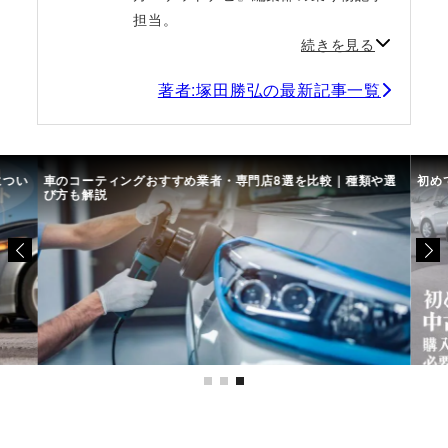
担当。
続きを見る
著者:塚田勝弘の最新記事一覧
につい
車のコーティングおすすめ業者・専門店8選を比較｜種類や選
初め
び方も解説