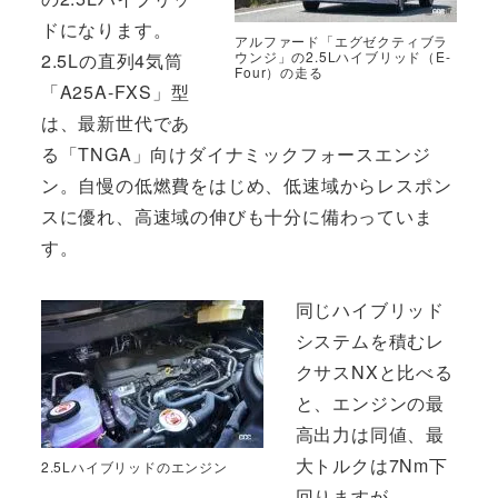
ドになります。
アルファード「エグゼクティブラ
ウンジ」の2.5Lハイブリッド（E-
2.5Lの直列4気筒
Four）の走る
「A25A-FXS」型
は、最新世代であ
る「TNGA」向けダイナミックフォースエンジ
ン。自慢の低燃費をはじめ、低速域からレスポン
スに優れ、高速域の伸びも十分に備わっていま
す。
同じハイブリッド
システムを積むレ
クサスNXと比べる
と、エンジンの最
高出力は同値、最
大トルクは7Nm下
2.5Lハイブリッドのエンジン
回りますが、