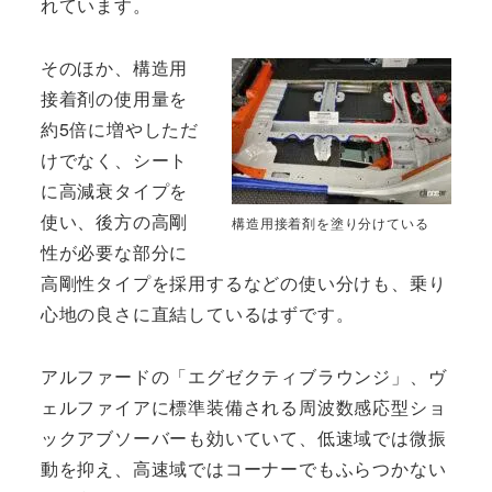
れています。
そのほか、構造用
接着剤の使用量を
約5倍に増やしただ
けでなく、シート
に高減衰タイプを
使い、後方の高剛
構造用接着剤を塗り分けている
性が必要な部分に
高剛性タイプを採用するなどの使い分けも、乗り
心地の良さに直結しているはずです。
アルファードの「エグゼクティブラウンジ」、ヴ
ェルファイアに標準装備される周波数感応型ショ
ックアブソーバーも効いていて、低速域では微振
動を抑え、高速域ではコーナーでもふらつかない