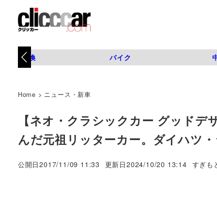
タイヤ交換
バイク
Home
>
ニュース・新車
【ネオ・クラシックカー グッドデ
んだ元祖リッターカー。ダイハツ・
著
公開日
2017/11/09 11:33
更新日
2024/10/20 13:14
すぎも
者