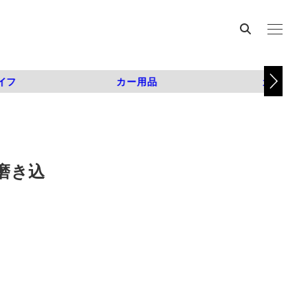
イフ
カー用品
カスタム
磨き込