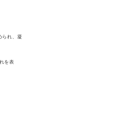
められ、凝
れを表