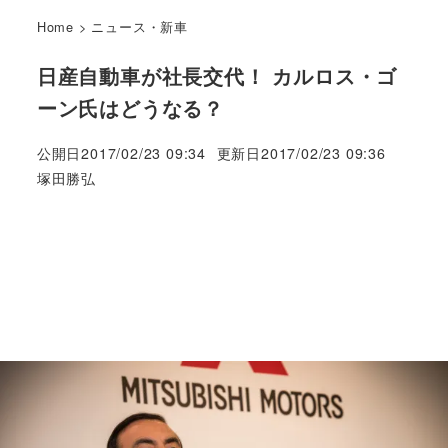
Home
>
ニュース・新車
日産自動車が社長交代！ カルロス・ゴ
ーン氏はどうなる？
公開日
2017/02/23 09:34
更新日
2017/02/23 09:36
著
塚田勝弘
者