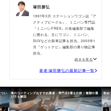
塚田勝弘
1997年3月 ステーションワゴン誌『ア
クティブビークル』、ミニバン専門誌
『ミニバンFREX』の各編集部で編集
に携わる。主にワゴン、ミニバン、
SUVなどの新車記事を担当。2003年1
月『ゲットナビ』編集部の乗り物記事
担当。
続きを見る
著者:塚田勝弘の最新記事一覧
につい
車のコーティングおすすめ業者・専門店8選を比較｜種類や選
初め
び方も解説