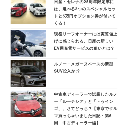
日産・セレナの25周年限定車に
は、選べる3つのスペシャルセッ
トと5万円オプション券が付いて
くる！
現役リーフオーナーには実質値上
げに感じられる、日産の新しい
EV用充電サービスの狙いとは？
ルノー・メガーヌベースの新型
SUV投入か!?
中古車ディーラーで試乗したルノ
ー「ルーテシア」と「トゥイン
ゴ」、さてどっち？【東京でクル
マ買っちゃいました日記・第6
回 中古ディーラー編】