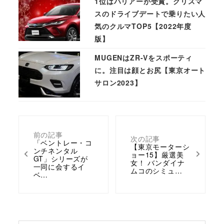
1位はハリアーが受賞。クリスマ
スのドライブデートで乗りたい人
気のクルマTOP5【2022年度
版】
MUGENはZR-Vをスポーティ
に。注目は顔とお尻【東京オート
サロン2023】
前の記事
次の記事
「ベントレー・コ
【東京モーターシ
ンチネンタル
ョー15】厳選美
GT」シリーズが
女！ バンダイナ
一同に会するイ
ムコのシミュ…
ベ…