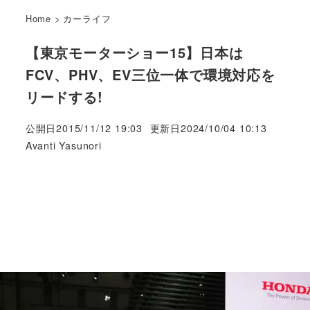
Home
>
カーライフ
【東京モーターショー15】日本は
FCV、PHV、EV三位一体で環境対応を
リードする!
公開日
2015/11/12 19:03
更新日
2024/10/04 10:13
著
Avanti Yasunori
者