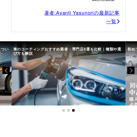
著者:Avanti Yasunoriの最新記事
一覧
につい
車のコーティングおすすめ業者・専門店8選を比較｜種類や選
初め
び方も解説