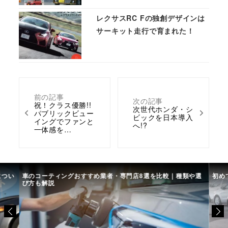
レクサスRC Fの独創デザインは
サーキット走行で育まれた！
前の記事
次の記事
祝！クラス優勝!!
次世代ホンダ・シ
パブリックビュー
ビックを日本導入
イングでファンと
へ!?
一体感を…
につい
車のコーティングおすすめ業者・専門店8選を比較｜種類や選
初め
び方も解説