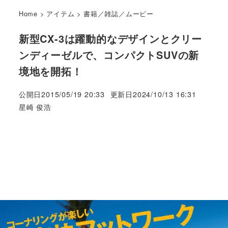
Home
>
アイテム
>
書籍／雑誌／ムービー
新型CX-3は躍動的なデザインとクリー
ンディーゼルで、コンパクトSUVの新
境地を開拓！
公開日
2015/05/19 20:33
更新日
2024/10/13 16:31
著
星崎 俊浩
者