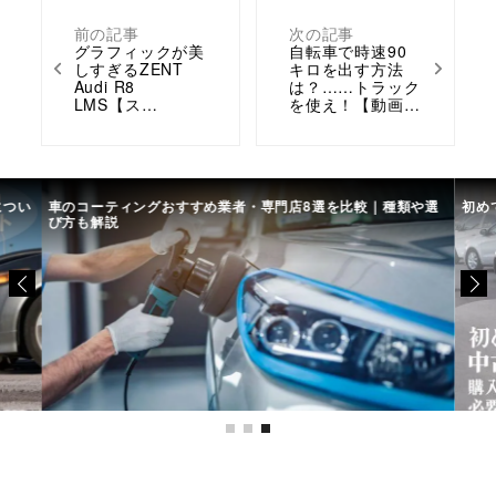
前の記事
次の記事
グラフィックが美
自転車で時速90
しすぎるZENT
キロを出す方法
Audi R8
は？……トラック
LMS【ス…
を使え！【動画…
につい
車のコーティングおすすめ業者・専門店8選を比較｜種類や選
初め
び方も解説