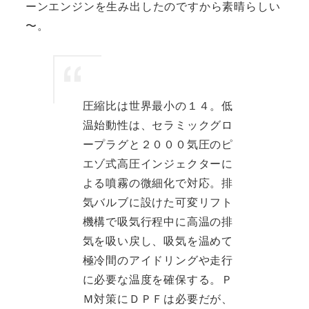
ーンエンジンを生み出したのですから素晴らしい
〜。
圧縮比は世界最小の１４。低
温始動性は、セラミックグロ
ープラグと２０００気圧のピ
エゾ式高圧インジェクターに
よる噴霧の微細化で対応。排
気バルブに設けた可変リフト
機構で吸気行程中に高温の排
気を吸い戻し、吸気を温めて
極冷間のアイドリングや走行
に必要な温度を確保する。Ｐ
Ｍ対策にＤＰＦは必要だが、