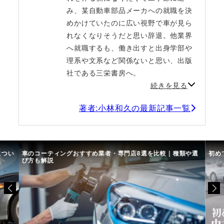
み、某自動車部品メーカへの就職を決
めかけていたのに広い視野で車が見ら
れなくなりそうだと思い辞退。他業界
へ就職するも、働き出すと出身学部や
理系や文系など関係ないと思い、出版
社である三栄書房へ。
続きを見る
著者:小林和久の最新記事一覧
につい
車のコーティングおすすめ業者・専門店8選を比較｜種類や選
初め
び方も解説