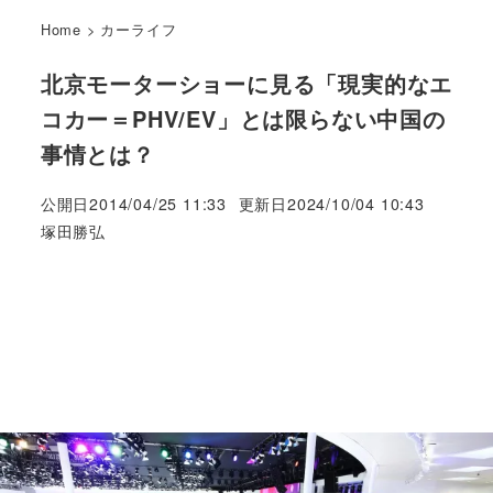
Home
>
カーライフ
北京モーターショーに見る「現実的なエ
コカー＝PHV/EV」とは限らない中国の
事情とは？
公開日
2014/04/25 11:33
更新日
2024/10/04 10:43
著
塚田勝弘
者