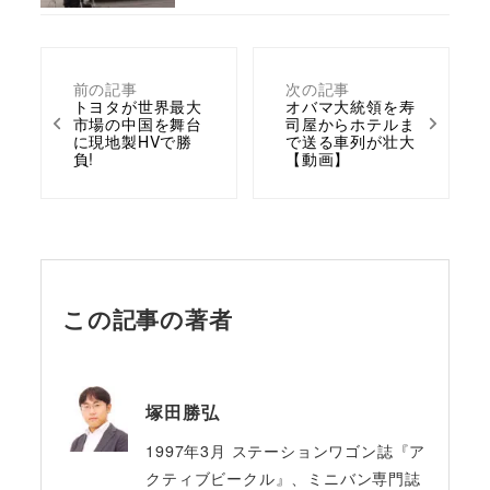
前の記事
次の記事
トヨタが世界最大
オバマ大統領を寿
市場の中国を舞台
司屋からホテルま
に現地製HVで勝
で送る車列が壮大
負!
【動画】
この記事の著者
塚田勝弘
1997年3月 ステーションワゴン誌『ア
クティブビークル』、ミニバン専門誌