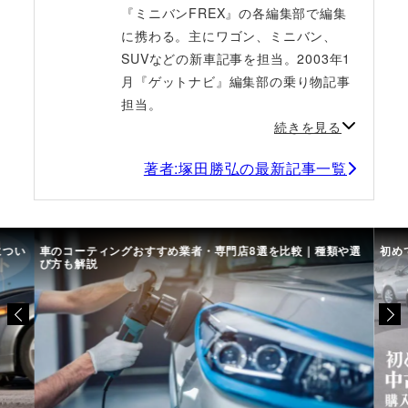
『ミニバンFREX』の各編集部で編集
に携わる。主にワゴン、ミニバン、
SUVなどの新車記事を担当。2003年1
月『ゲットナビ』編集部の乗り物記事
担当。
続きを見る
著者:塚田勝弘の最新記事一覧
につい
車のコーティングおすすめ業者・専門店8選を比較｜種類や選
初め
び方も解説