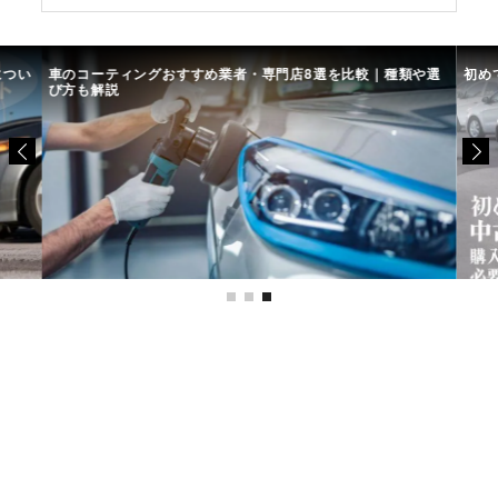
につい
車のコーティングおすすめ業者・専門店8選を比較｜種類や選
初め
び方も解説