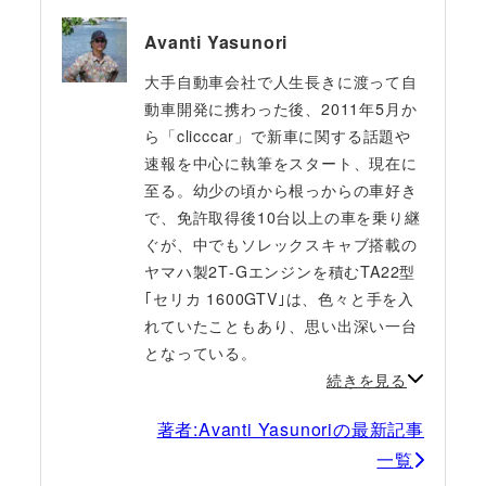
Avanti Yasunori
大手自動車会社で人生長きに渡って自
動車開発に携わった後、2011年5月か
ら「clicccar」で新車に関する話題や
速報を中心に執筆をスタート、現在に
至る。幼少の頃から根っからの車好き
で、免許取得後10台以上の車を乗り継
ぐが、中でもソレックスキャブ搭載の
ヤマハ製2T‐Gエンジンを積むTA22型
｢セリカ 1600GTV｣は、色々と手を入
れていたこともあり、思い出深い一台
となっている。
続きを見る
著者:Avanti Yasunoriの最新記事
一覧