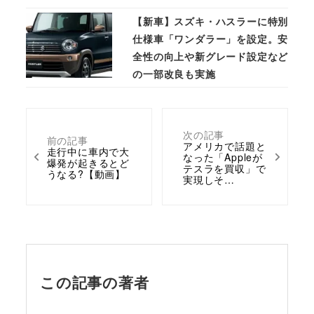
【新車】スズキ・ハスラーに特別
仕様車「ワンダラー」を設定。安
全性の向上や新グレード設定など
の一部改良も実施
次の記事
前の記事
アメリカで話題と
走行中に車内で大
なった「Appleが
爆発が起きるとど
テスラを買収」で
うなる?【動画】
実現しそ…
この記事の著者