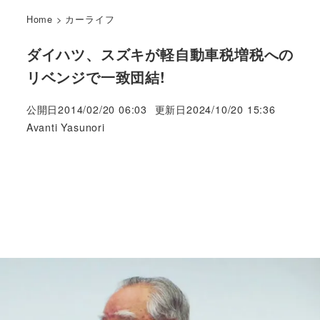
Home
>
カーライフ
ダイハツ、スズキが軽自動車税増税への
リベンジで一致団結!
公開日
2014/02/20 06:03
更新日
2024/10/20 15:36
著
Avanti Yasunori
者