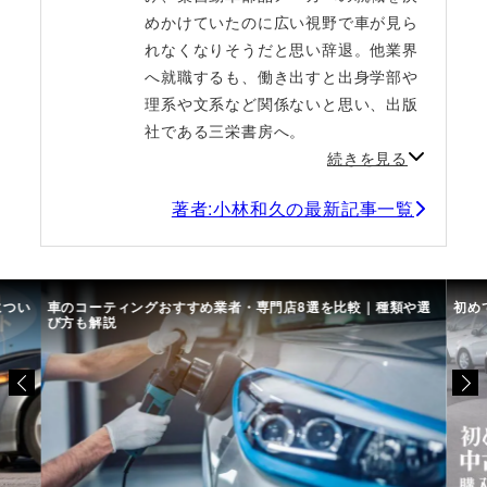
めかけていたのに広い視野で車が見ら
れなくなりそうだと思い辞退。他業界
へ就職するも、働き出すと出身学部や
理系や文系など関係ないと思い、出版
社である三栄書房へ。
続きを見る
著者:小林和久の最新記事一覧
につい
車のコーティングおすすめ業者・専門店8選を比較｜種類や選
初め
び方も解説