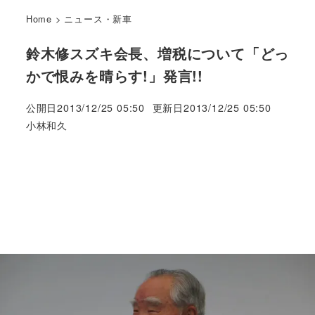
Home
>
ニュース・新車
鈴木修スズキ会長、増税について「どっ
かで恨みを晴らす!」発言!!
公開日
2013/12/25 05:50
更新日
2013/12/25 05:50
著
小林和久
者