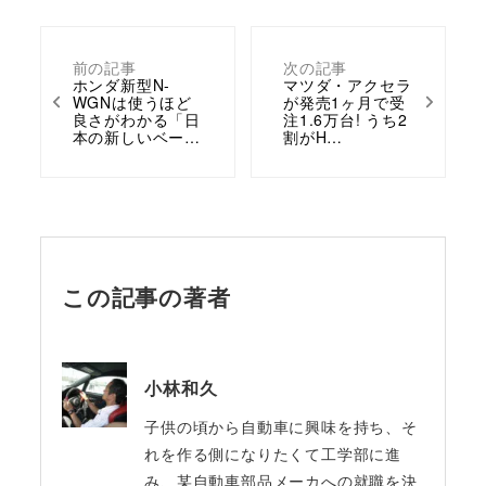
前の記事
次の記事
ホンダ新型N-
マツダ・アクセラ
WGNは使うほど
が発売1ヶ月で受
良さがわかる「日
注1.6万台! うち2
本の新しいベー…
割がH…
この記事の著者
小林和久
子供の頃から自動車に興味を持ち、そ
れを作る側になりたくて工学部に進
み、某自動車部品メーカへの就職を決