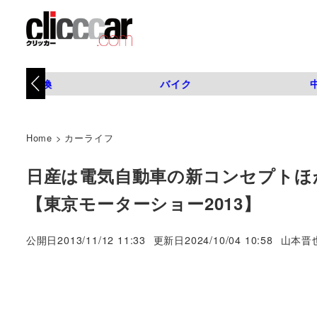
タイヤ交換
バイク
Home
>
カーライフ
日産は電気自動車の新コンセプトほ
【東京モーターショー2013】
著
公開日
2013/11/12 11:33
更新日
2024/10/04 10:58
山本晋
者