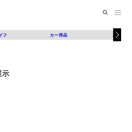
イフ
カー用品
カスタム
展示