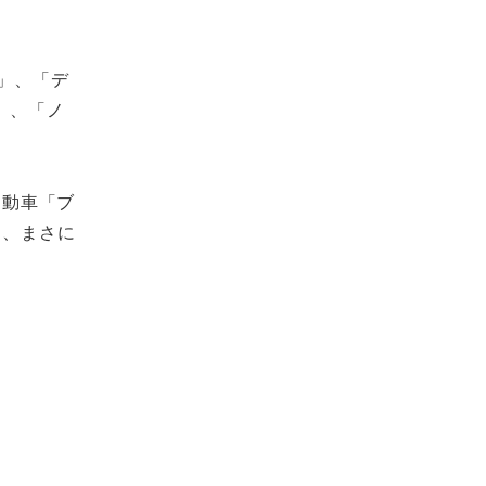
ル」、「デ
」、「ノ
自動車「ブ
う、まさに