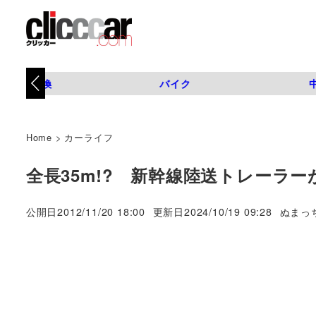
タイヤ交換
バイク
Home
>
カーライフ
全長35m!? 新幹線陸送トレーラ
著
公開日
2012/11/20 18:00
更新日
2024/10/19 09:28
ぬまっ
者