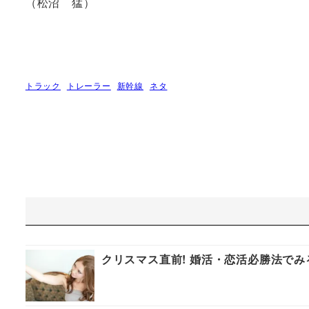
（松沼 猛）
トラック
トレーラー
新幹線
ネタ
クリスマス直前! 婚活・恋活必勝法でみ