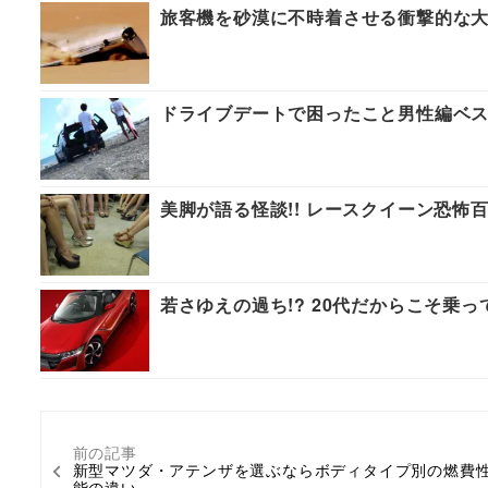
旅客機を砂漠に不時着させる衝撃的な大
ドライブデートで困ったこと男性編ベス
美脚が語る怪談!! レースクイーン恐怖百
若さゆえの過ち!? 20代だからこそ乗
前の記事
新型マツダ・アテンザを選ぶならボディタイプ別の燃費
能の違い…