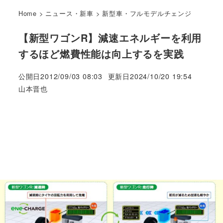
Home
>
ニュース・新車
>
新型車・フルモデルチェンジ
【新型ワゴンR】減速エネルギーを利用
するほど燃費性能は向上するを実践
公開日
2012/09/03 08:03
更新日
2024/10/20 19:54
著
山本晋也
者