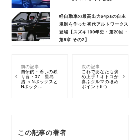
軽自動車の最高出力64psの自主
規制を作った初代アルトワークス
登場【スズキ100年史・第20回・
第5章 その2】
前の記事
次の記事
自伝的・爺ぃの独
これであなたも褒
り言・07 星島
め上手！オトコが
浩 ＜Nボックスと
喜ぶクルマのほめ
Nボック…
ポイント5つ
この記事の著者