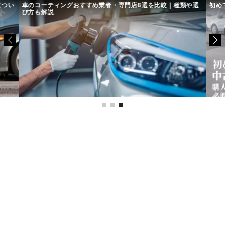
につい
車のコーティングおすすめ業者・専門店8選を比較｜種類や選
初め
び方も解説