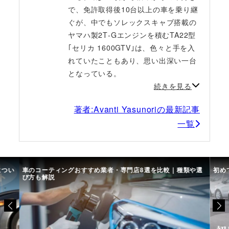
で、免許取得後10台以上の車を乗り継
ぐが、中でもソレックスキャブ搭載の
ヤマハ製2T‐Gエンジンを積むTA22型
｢セリカ 1600GTV｣は、色々と手を入
れていたこともあり、思い出深い一台
となっている。
続きを見る
著者:Avanti Yasunoriの最新記事
一覧
につい
車のコーティングおすすめ業者・専門店8選を比較｜種類や選
初め
び方も解説