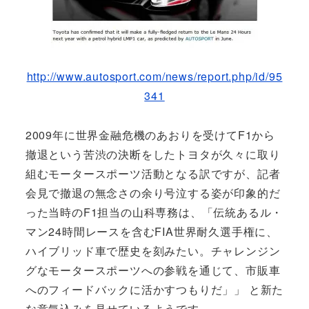
http://www.autosport.com/news/report.php/id/95
341
2009年に世界金融危機のあおりを受けてF1から
撤退という苦渋の決断をしたトヨタが久々に取り
組むモータースポーツ活動となる訳ですが、記者
会見で撤退の無念さの余り号泣する姿が印象的だ
った当時のF1担当の山科専務は、「伝統あるル・
マン24時間レースを含むFIA世界耐久選手権に、
ハイブリッド車で歴史を刻みたい。チャレンジン
グなモータースポーツへの参戦を通じて、市販車
へのフィードバックに活かすつもりだ」」 と新た
な意気込みを見せているようです。