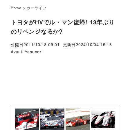
Home
>
カーライフ
トヨタがHVでル・マン復帰! 13年ぶり
のリベンジなるか?
公開日
2011/10/18 09:01
更新日
2024/10/04 15:13
著
Avanti Yasunori
者