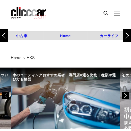
中古車
Home
カーライフ
Home
>
HKS
につい
車のコーティングおすすめ業者・専門店8選を比較｜種類や選
初め
び方も解説