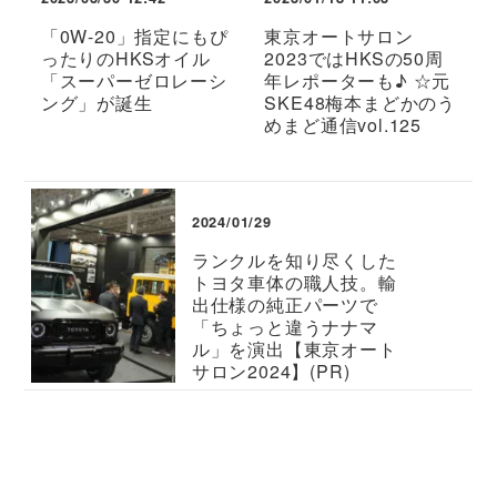
「0W-20」指定にもぴ
東京オートサロン
ったりのHKSオイル
2023ではHKSの50周
「スーパーゼロレーシ
年レポーターも♪ ☆元
ング」が誕生
SKE48梅本まどかのう
めまど通信vol.125
2024/01/29
ランクルを知り尽くした
トヨタ車体の職人技。輸
出仕様の純正パーツで
「ちょっと違うナナマ
ル」を演出【東京オート
サロン2024】(PR)