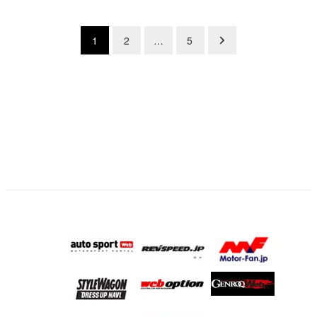
投
1
2
…
5
稿
の
ペ
ー
ジ
送
り