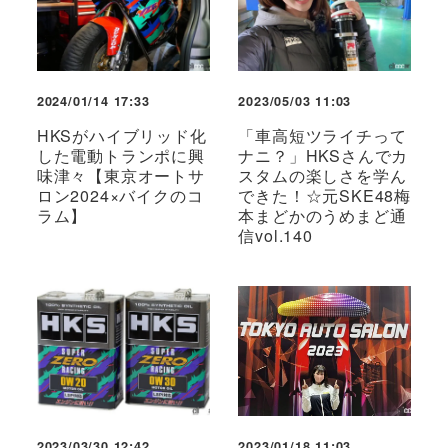
2024/01/14 17:33
2023/05/03 11:03
HKSがハイブリッド化
「車高短ツライチって
した電動トランポに興
ナニ？」HKSさんでカ
味津々【東京オートサ
スタムの楽しさを学ん
ロン2024×バイクのコ
できた！☆元SKE48梅
ラム】
本まどかのうめまど通
信vol.140
2023/03/30 12:42
2023/01/18 11:03