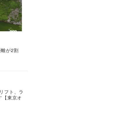
距離が2割
ドリフト、ラ
す【東京オ