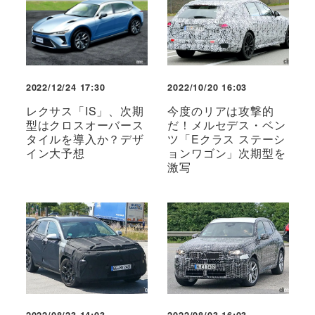
2022/12/24 17:30
2022/10/20 16:03
レクサス「IS」、次期
今度のリアは攻撃的
型はクロスオーバース
だ！メルセデス・ベン
タイルを導入か？デザ
ツ「Eクラス ステーシ
イン大予想
ョンワゴン」次期型を
激写