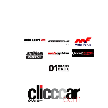
ジ
送
り