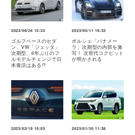
2023/06/26 12:33
2023/05/11 16:33
ゴルフベースのセダ
ポルシェ「パナメー
ン、VW「ジェッタ」
ラ」次期型の内部を激
次期型、6年ぶりのフ
写！ 次世代コクピット
ルモデルチェンジで日
が明かされる
本復活はある!?
2023/02/19 15:03
2023/01/30 11:38