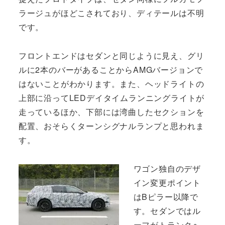
ラージュがほどこされており、ディテールは不明
です。
フロントエンドはセダンと同じように見え、グリ
ルに2本のバーがあることからAMGバージョンで
はないことがわかります。また、ヘッドライトの
上部に沿ってLEDデイタイムランニングライトが
走っているほか、下部には湾曲したセクションを
配置、おそらくターンシグナルランプと思われま
す。
ワゴン独自のデザ
イン変更ポイント
はBピラー以降で
す。セダンではル
ーフがトランクへ