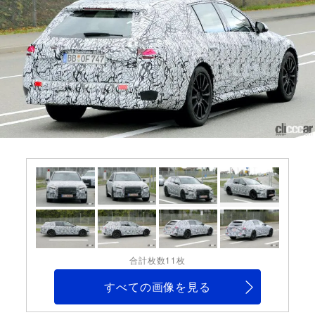
合計枚数11枚
すべての画像を見る