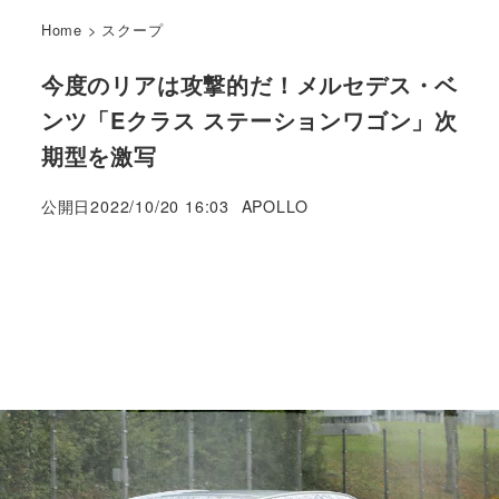
Home
>
スクープ
今度のリアは攻撃的だ！メルセデス・ベ
ンツ「Eクラス ステーションワゴン」次
期型を激写
著
公開日
2022/10/20 16:03
APOLLO
者