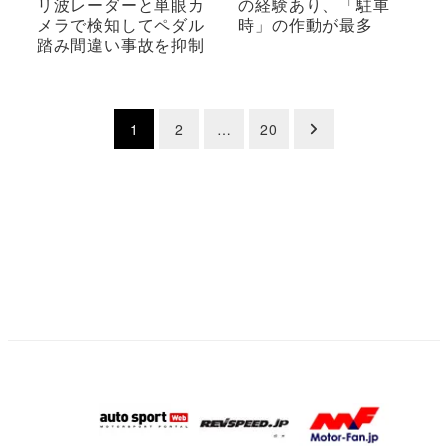
リ波レーダーと単眼カ
の経験あり、「駐車
メラで検知してペダル
時」の作動が最多
踏み間違い事故を抑制
投
1
2
…
20
稿
の
ペ
ー
ジ
送
り