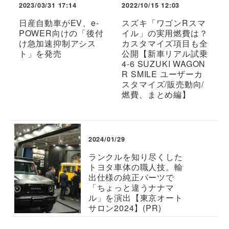
2023/03/31 17:14
2022/10/15 12:03
日産自動車がEV、e-
スズキ「ワゴンRスマ
POWER向けの「後付
イル」の実用燃費は？
け急加速抑制アシス
カスタマイズ項目も全
ト」を発売
公開【新車リアル試乗
4-6 SUZUKI WAGON
R SMILE ユーザーカ
スタマイズ/販売動向/
燃費、まとめ編】
2024/01/29
ランクルを知り尽くした
トヨタ車体の職人技。輸
出仕様の純正パーツで
「ちょっと違うナナマ
ル」を演出【東京オート
サロン2024】(PR)