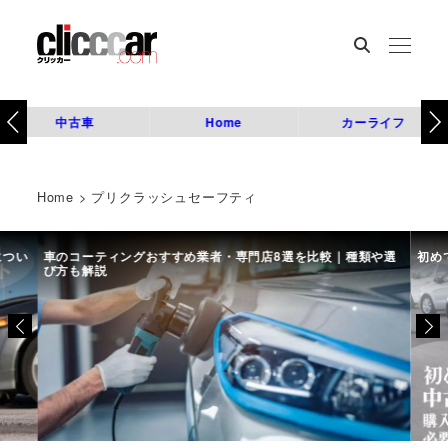
中古車
Home
カーライフ
Home
>
プリクラッシュセーフティ
につい
車のコーティングおすすめ業者・専門店8選を比較｜種類や選
初め
び方も解説