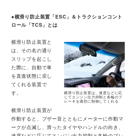
●横滑り防止装置「
ESC
」＆トラクションコント
ロール「
TCS
」とは
横滑り防止装置と
は、その名の通り
スリップを起こし
た際に、自動で車
を直進状態に戻し
てくれる装置で
す。
横滑り防止装置は、速度などに応
じてエンジン出力抑制と各輪のブ
レーキを適切に制御してくれる
横滑り防止装置が
作動すると、ブザー音とともにメーターに作動マ
ークが点滅し、滑ったタイヤやハンドルの向き、
速度などに応じてエンジン出力抑制と各輪のブレ