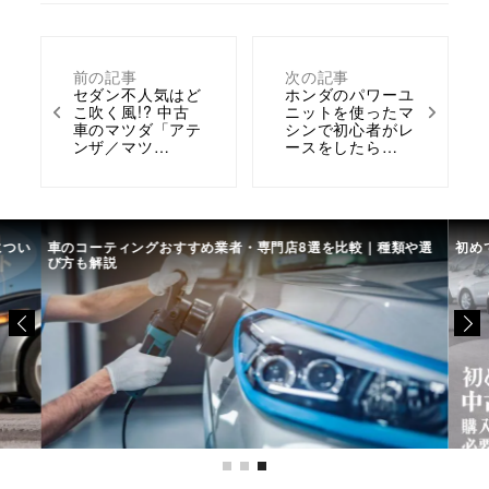
前の記事
次の記事
セダン不人気はど
ホンダのパワーユ
こ吹く風!? 中古
ニットを使ったマ
車のマツダ「アテ
シンで初心者がレ
ンザ／マツ…
ースをしたら…
につい
車のコーティングおすすめ業者・専門店8選を比較｜種類や選
初め
び方も解説