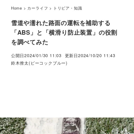
Home
>
カーライフ
>
トリビア・知識
雪道や濡れた路面の運転を補助する
「ABS」と「横滑り防止装置」の役割
を調べてみた
公開日
2024/01/30 11:03
更新日
2024/10/20 11:43
著
鈴木僚太(ピーコックブルー)
者