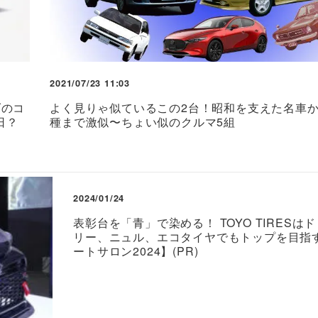
2021/07/23 11:03
ダのコ
よく見りゃ似ているこの2台！昭和を支えた名車
日？
種まで激似〜ちょい似のクルマ5組
2024/01/24
表彰台を「青」で染める！ TOYO TIRESは
リー、ニュル、エコタイヤでもトップを目指
ートサロン2024】(PR)