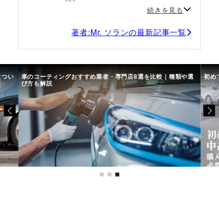
続きを見る
著者:Mr. ソランの最新記事一覧
につい
車のコーティングおすすめ業者・専門店8選を比較｜種類や選
初め
び方も解説