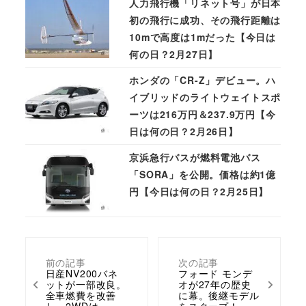
人力飛行機「リネット号」が日本
初の飛行に成功、その飛行距離は
10mで高度は1mだった【今日は
何の日？2月27日】
ホンダの「CR-Z」デビュー。ハ
イブリッドのライトウェイトスポ
ーツは216万円＆237.9万円【今
日は何の日？2月26日】
京浜急行バスが燃料電池バス
「SORA」を公開。価格は約1億
円【今日は何の日？2月25日】
前の記事
次の記事
日産NV200バネ
フォード モンデ
ットが一部改良。
オが27年の歴史
全車燃費を改善
に幕。後継モデル