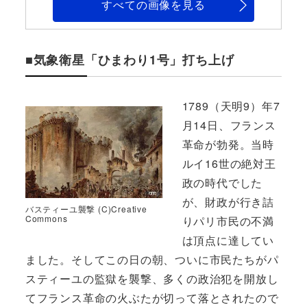
すべての画像を見る
■気象衛星「ひまわり1号」打ち上げ
1789（天明9）年7
月14日、フランス
革命が勃発。当時
ルイ16世の絶対王
政の時代でした
が、財政が行き詰
バスティーユ襲撃 (C)Creative
Commons
りパリ市民の不満
は頂点に達してい
ました。そしてこの日の朝、ついに市民たちがパ
スティーユの監獄を襲撃、多くの政治犯を開放し
てフランス革命の火ぶたが切って落とされたので