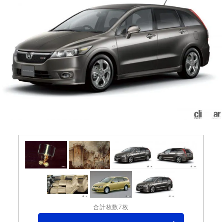
合計枚数7枚