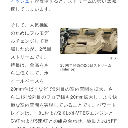
イッシュ
」が登場すると、ストリームの勢いは減
速してしまいます。
そして、人気挽回
のためにフルモデ
ルチェンジして登
場したのが、2代目
ストリームです。
特長は、全高をさ
2006年発売の2代目ストリーム
(Interior)
らに低くして、ホ
イールベースを
20mm伸ばすなどで3列目の室内空間を拡大、さ
らに1列/2列目のフロア幅も20mm拡大し、より快
適な室内空間を実現していることです。パワート
レインは、1.8Lおよび2.0Lのi-VTECエンジンと
CVTおよび5速ATとの組み合わせ、駆動方式はFF