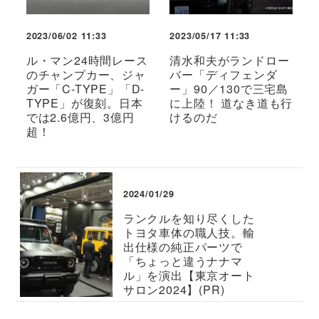
2023/06/02 11:33
2023/05/17 11:33
ル・マン24時間レース
清水和夫がランドロー
のチャンプカー、ジャ
バー「ディフェンダ
ガー「C-TYPE」「D-
ー」90／130で三宅島
TYPE」が復刻。日本
に上陸！ 道なき道も行
では2.6億円、3億円
けるのだ
超！
2024/01/29
ランクルを知り尽くした
トヨタ車体の職人技。輸
出仕様の純正パーツで
「ちょっと違うナナマ
ル」を演出【東京オート
サロン2024】(PR)