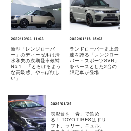
2022/10/04 11:03
2022/01/16 15:03
新型「レンジローバ
ランドローバー史上最
ー」のディーゼルは清
速を誇る「レンジロー
水和夫の次期愛車候補
バー・スポーツSVR」
No.1！「とろけるよう
をベースとした2台の
な高級感、やっぱ欲し
限定車が登場
い」
2024/01/24
表彰台を「青」で染め
る！ TOYO TIRESはドリ
フト、ラリー、ニュル、