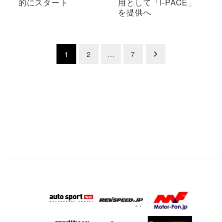
的にスタート
用として「I-PACE」
を提供へ
投
1
2
…
7
稿
の
ペ
ー
ジ
送
り