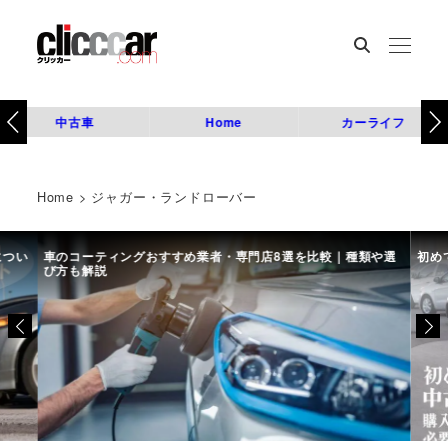
中古車
Home
カーライフ
Home
>
ジャガー・ランドローバー
につい
車のコーティングおすすめ業者・専門店8選を比較｜種類や選
初め
び方も解説