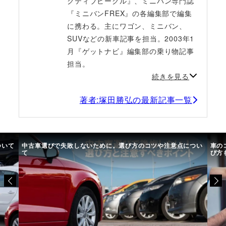
クティブビークル』、ミニバン専門誌
『ミニバンFREX』の各編集部で編集
に携わる。主にワゴン、ミニバン、
SUVなどの新車記事を担当。2003年1
月『ゲットナビ』編集部の乗り物記事
担当。
続きを見る
著者:塚田勝弘の最新記事一覧
選びで失敗しないために。選び方のコツや注意点につい
車のコーティングお
び方も解説