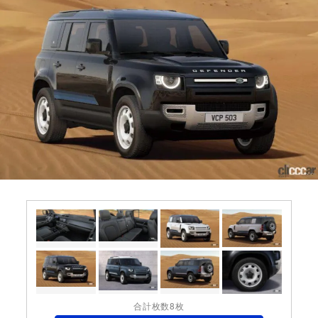
合計枚数8枚