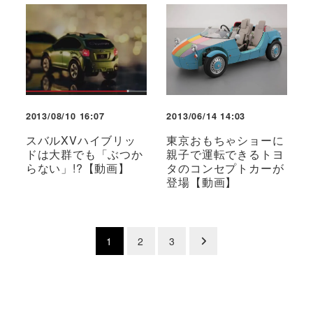
2013/08/10 16:07
2013/06/14 14:03
スバルXVハイブリッ
東京おもちゃショーに
ドは大群でも「ぶつか
親子で運転できるトヨ
らない」!?【動画】
タのコンセプトカーが
登場【動画】
投
1
2
3
稿
の
ペ