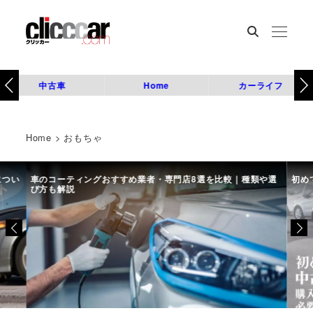
中古車
Home
カーライフ
Home
>
おもちゃ
につい
車のコーティングおすすめ業者・専門店8選を比較｜種類や選
初め
び方も解説