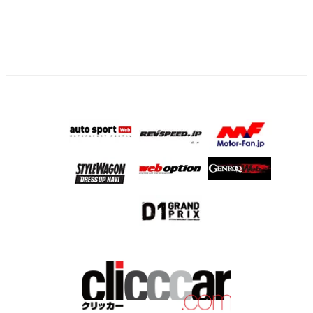
ー
ジ
送
り