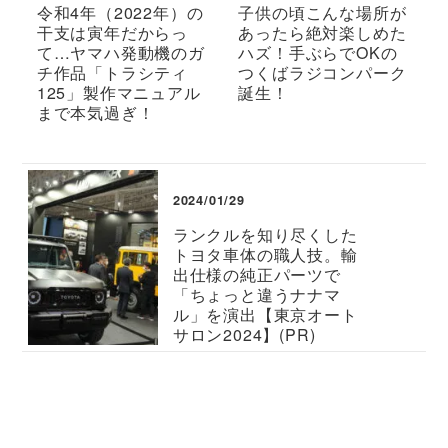
令和4年（2022年）の
子供の頃こんな場所が
干支は寅年だからっ
あったら絶対楽しめた
て…ヤマハ発動機のガ
ハズ！手ぶらでOKの
チ作品「トラシティ
つくばラジコンパーク
125」製作マニュアル
誕生！
まで本気過ぎ！
2024/01/29
ランクルを知り尽くした
トヨタ車体の職人技。輸
出仕様の純正パーツで
「ちょっと違うナナマ
ル」を演出【東京オート
サロン2024】(PR)