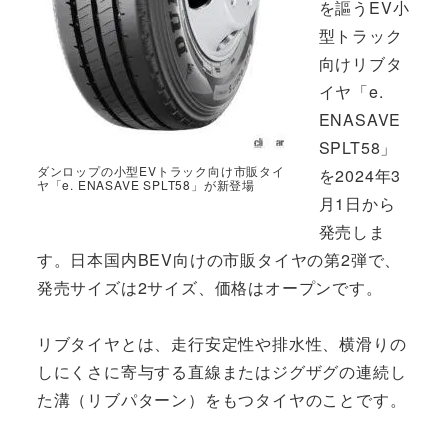
を謳うEV小
型トラック
向けリブタ
イヤ「e.
ENASAVE
SPLT58」
ダンロップの小型EVトラック向け市販タイ
を2024年3
ヤ「e. ENASAVE SPLT58」が新登場
月1日から
発売しま
す。日本国内BEV向けの市販タイヤの第2弾で、
発売サイズは2サイズ、価格はオープンです。
リブタイヤとは、走行安定性や排水性、横滑りの
しにくさに寄与する直線またはジグザグの連続し
た溝（リブパターン）をもつタイヤのことです。