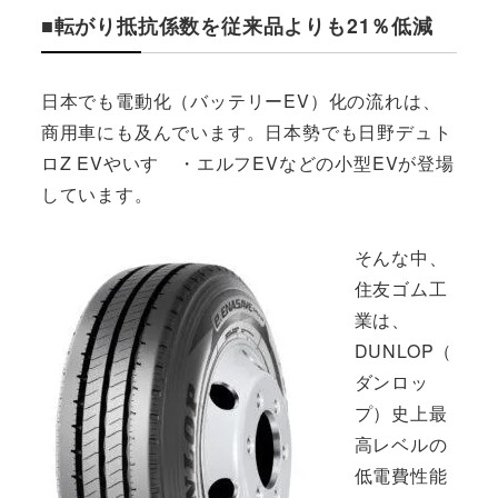
■転がり抵抗係数を従来品よりも21％低減
日本でも電動化（バッテリーEV）化の流れは、
商用車にも及んでいます。日本勢でも日野デュト
ロZ EVやいすゞ・エルフEVなどの小型EVが登場
しています。
そんな中、
住友ゴム工
業は、
DUNLOP（
ダンロッ
プ）史上最
高レベルの
低電費性能