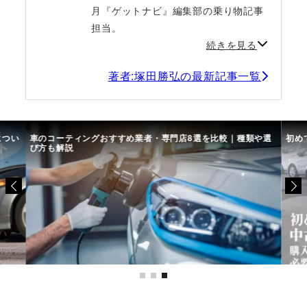
月『ゲットナビ』編集部の乗り物記事
担当。
続きを見る
著者:塚田勝弘の最新記事一覧
につい
車のコーティングおすすめ業者・専門店8選を比較｜種類や選
初め
び方も解説