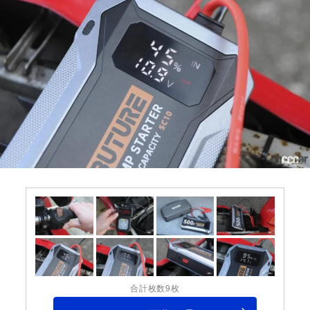
合計枚数9枚