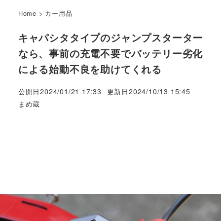
Home
>
カー用品
キャパシタタイプのジャンプスターター
なら、事前の充電不要でバッテリー劣化
による始動不良を助けてくれる
公開日
2024/01/21 17:33
更新日
2024/10/13 15:45
著
まめ蔵
者