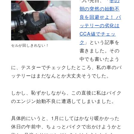
つい先日、「
冬の
朝の突然の始動不
良を回避せよ！ バ
ッテリーの劣化は
CCA値でチェッ
ク
」という記事を
セルが回しきれない！
書きました。その
中でも書いたよう
に、テスターでチェックしたところ、私の車のバ
ッテリーはまだなんとか大丈夫そうでした。
しかし、恥ずかしながら、この直後に私はバイク
のエンジン始動不良に遭遇してしまいました。
具体的にいうと、1月にしてはかなり暖かかった
休日の午前中、ちょっとバイクで出かけようかと