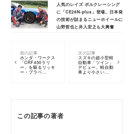
人気のレイズ ボルクレーシング
に「CE28N-plus」登場。日本発
の技術が詰まるニューホイールに
山野哲也と井入宏之も大興奮
前の記事
次の記事
ホンダ・ワークス
スズキの超小型軽
「CRF450ラリ
自動車「ツイン」
ー」を駆るリッキ
デビュー。軽自動
ー・ブラベ…
車より小さい…
この記事の著者