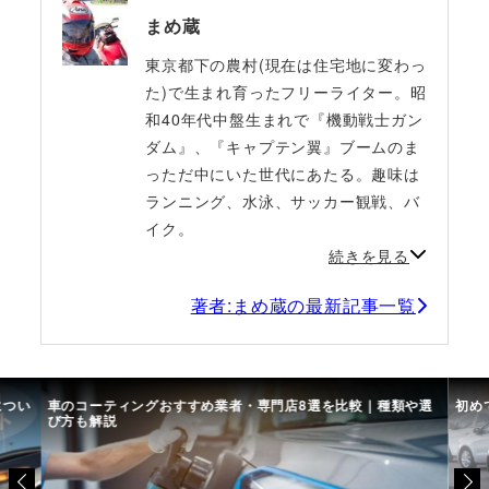
まめ蔵
東京都下の農村(現在は住宅地に変わっ
た)で生まれ育ったフリーライター。昭
和40年代中盤生まれで『機動戦士ガン
ダム』、『キャプテン翼』ブームのま
っただ中にいた世代にあたる。趣味は
ランニング、水泳、サッカー観戦、バ
イク。
続きを見る
著者:まめ蔵の最新記事一覧
につい
車のコーティングおすすめ業者・専門店8選を比較｜種類や選
初め
び方も解説