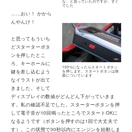
な、と思っていたのですが、すぐ
でした
……おい！ かから
んやんけ！
と思ってもういち
どスターターボタ
ンを押したとこ
ろ、キーホールに
100%になったらスタートボタン
鍵を差し込むよう
を押します。スタートボタンは側
面についています
なイラストが出て
きました。そして
ディスプレイの数値がどんどん下がっていきま
す。私の確認不足でした。スターターボタンを押
して電子音が10回鳴ったところでスタートOKに
なるようです（ボタンを押すのは1回で大丈夫で
す）。この状態で30秒以内にエンジンを始動しま