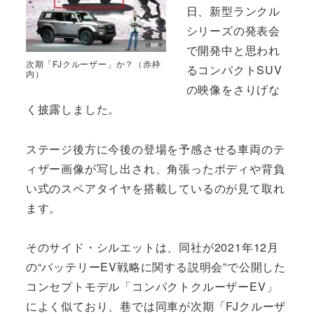
日、新型ランクル
シリーズの発表会
で開発中と思われ
次期「FJクルーザー」か？（赤枠
るコンパクトSUV
内）
の映像をさりげな
く披露しました。
ステージ後方に今後の登場を予感させる車両のテ
ィザー画像が写し出され、角張ったボディや背負
い式のスペアタイヤを搭載しているのが見て取れ
ます。
そのサイド・シルエットは、同社が2021年12月
の“バッテリーEV戦略に関する説明会”で公開した
コンセプトモデル「コンパクトクルーザーEV」
によく似ており、巷では同車が次期「FJクルーザ