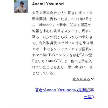
Avanti Yasunori
大手自動車会社で人生長きに渡って自
動車開発に携わった後、2011年5月か
ら「clicccar」で新車に関する話題や
速報を中心に執筆をスタート、現在に
至る。幼少の頃から根っからの車好き
で、免許取得後10台以上の車を乗り継
ぐが、中でもソレックスキャブ搭載の
ヤマハ製2T‐Gエンジンを積むTA22型
｢セリカ 1600GTV｣は、色々と手を入
れていたこともあり、思い出深い一台
となっている。
続きを見る
著者:Avanti Yasunoriの最新記事
一覧