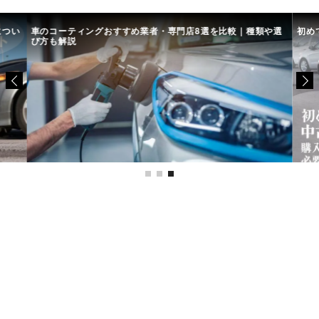
につい
車のコーティングおすすめ業者・専門店8選を比較｜種類や選
初め
び方も解説