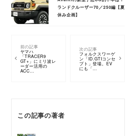
ランドクルーザー70／250編【夏
休み企画】
前の記事
次の記事
ヤマハ
フォルクスワーゲ
「TRACER9
ン「ID.GTIコンセ
GT+」にミリ波レ
プト」登場。EV
ーダー活用の
にも「…
ACC…
この記事の著者