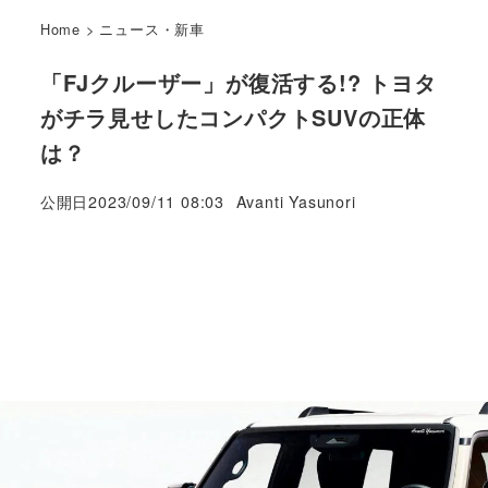
Home
>
ニュース・新車
「FJクルーザー」が復活する!? トヨタ
がチラ見せしたコンパクトSUVの正体
は？
著
公開日
2023/09/11 08:03
Avanti Yasunori
者