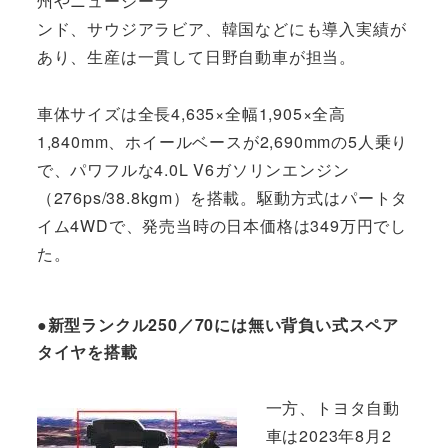
州やニュージーラ
ンド、サウジアラビア、韓国などにも導入実績が
あり、生産は一貫して日野自動車が担当。
車体サイズは全長4,635×全幅1,905×全高
1,840mm、ホイールベースが2,690mmの5人乗り
で、パワフルな4.0L V6ガソリンエンジン
（276ps/38.8kgm）を搭載。駆動方式はパートタ
イム4WDで、発売当時の日本価格は349万円でし
た。
●新型ランクル250／70には無い背負い式スペア
タイヤを搭載
一方、トヨタ自動
車は2023年8月2