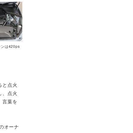
は420ps
ると点火
し、点火
。言葉を
のオーナ