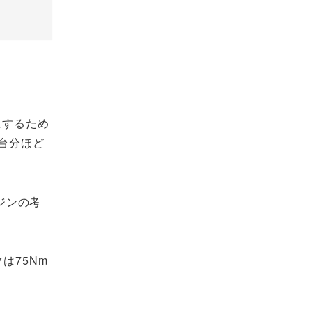
にするため
台分ほど
ジンの考
は75Nm