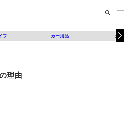
イフ
カー用品
カスタム
その理由