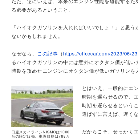
ただ、逆にいえば、本来のエンジン性能を堪能するため
る必要があるということ。
「ハイオクガソリンを入れればいいでしょ！」と思う
ないかもしれません。
なぜなら、
この記事
（
https://clicccar.com/2023/06/2
るハイオクガソリンの中には意外にオクタン価が低い
時期を攻めたエンジンにオクタン価が低いガソリンを
とはいえ、一般的にエ
時期を遅らせるので、
時期を遅らせるという
選ばずに言えば、遅く
だからこそ、せっかくエ
日産スカイラインNISMOは1000
台の限定販売。車両価格は788万