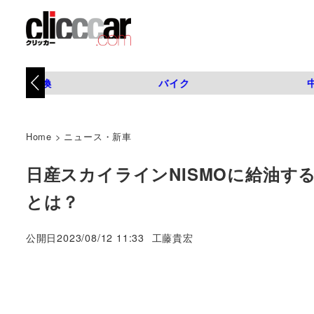
タイヤ交換
バイク
Home
>
ニュース・新車
日産スカイラインNISMOに給油す
とは？
著
公開日
2023/08/12 11:33
工藤貴宏
者