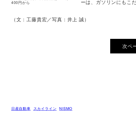
ーは、ガソリンにもこ
400円から
（文：工藤貴宏／写真：井上 誠）
次ペ
日産自動車
スカイライン
NISMO