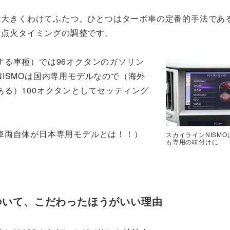
は大きくわけてふたつ。ひとつはターボ車の定番的手法であ
は点火タイミングの調整です。
する車種）では96オクタンのガソリン
ISMOは国内専用モデルなので（海外
る）100オクタンとしてセッティング
車両自体が日本専用モデルとは！！）
スカイラインNISM
も専用の味付けに
について、こだわったほうがいい理由