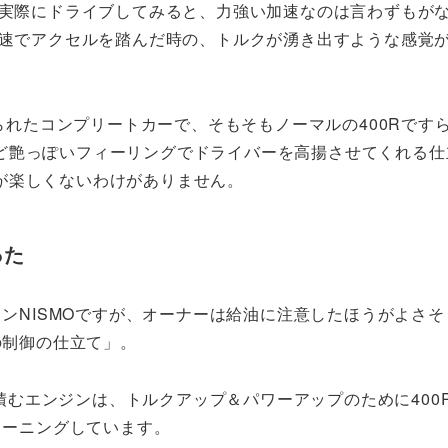
実際にドライブしてみると、力強い加速なのは言わずもが
速でアクセルを踏んだ時の、トルクが湧き出すような感覚
作られたコンプリートカーで、そもそもノーマルの400Rです
ど艶っぽいフィーリングでドライバーを高揚させてくれる仕
が楽しくないわけがありません。
った
ンNISMOですが、オーナーは給油に注意したほうがよさそ
の制御の仕立て」。
に積むエンジンは、トルクアップ＆パワーアップのために400
ューニングしています。