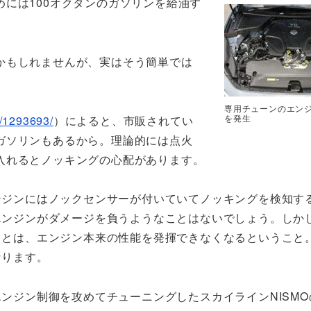
には100オクタンのガソリンを給油す
かもしれませんが、実はそう簡単では
専用チューンのエンジン
を発生
3/1293693/
）によると、市販されてい
ガソリンもあるから。理論的には点火
入れるとノッキングの心配があります。
ンジンにはノックセンサーが付いていてノッキングを検知す
エンジンがダメージを負うようなことはないでしょう。しか
ことは、エンジン本来の性能を発揮できなくなるということ
なります。
ンジン制御を攻めてチューニングしたスカイラインNISMO