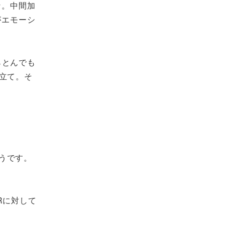
な。中間加
がエモーシ
らとんでも
立て。そ
うです。
Rに対して