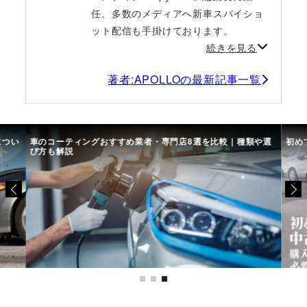
任、多数のメディアへ新車スパイショ
ット配信も手掛けております。
続きを見る
著者:APOLLOの最新記事一覧
につい
車のコーティングおすすめ業者・専門店8選を比較｜種類や選
初め
び方も解説