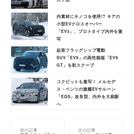
内素材にキノコを使用!? キアの
小型EVクロスオーバー
「EV3」、プロトタイプ内外を激
写
起亜フラッグシップ電動
SUV「EV9」の高性能版「EV9
GT」を初スクープ
コクピットも激写！ メルセデ
ス・ベンツの旗艦EVサルーン
「EQS」改良型、内外を大刷新
へ
前の記事
次の記事