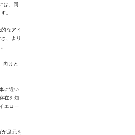
には、同
ます。
表的なアイ
でき、より
す。
」向けと
車に近い
存在を知
イエロー
ゴが足元を