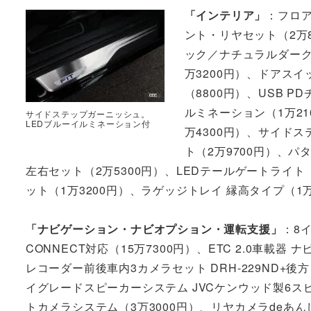
「インテリア」
：フロア
ント・リヤセット（2万
ック／ナチュラルダーク
万3200円）、ドアス
（8800円）、USB 
ルミネーション（1万2
サイドステップガーニッシュ。
LEDブルーイルミネーション付
万4300円）、サイド
ト（2万9700円）、パ
左右セット（2万5300円）、LEDテールゲートライト
ット（1万3200円）、ラゲッジトレイ 縁高タイプ（1万
「ナビゲーション・ナビオプション・運転支援」
：8イ
CONNECT対応（15万7300円）、ETC 2.0車載器
レコーダー前後車内3カメラセット DRH-229ND+後
イグレードスピーカーシステム JVCケンウッド製6ス
トカメラシステム（3万3000円）、リヤカメラdeあん