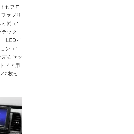
ット付フロ
 ファブリ
ルミ製（1
ブラック
ー LEDイ
ョン（1
用左右セッ
ントドア用
製／2枚セ