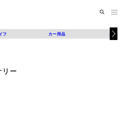
イフ
カー用品
カスタム
サリー