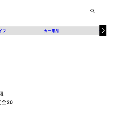
イフ
カー用品
カスタム
限
（全20