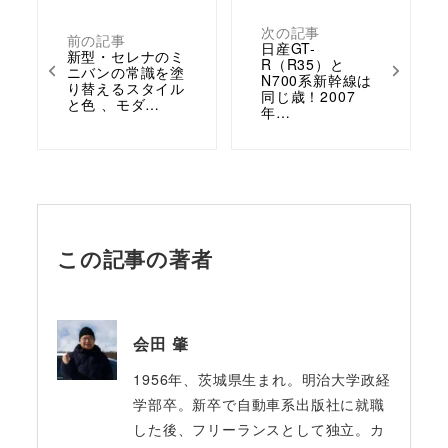
次の記事
前の記事
日産GT-
新型・セレナのミ
R（R35）と
ニバンの常識を塗
N700系新幹線は
り替えるスタイル
同じ歳！2007
と色 、モダ…
年…
この記事の著者
会田 肇
1956年、茨城県生まれ。明治大学政経
学部卒。新卒で自動車系出版社に就職
した後、フリーランスとして独立。カ