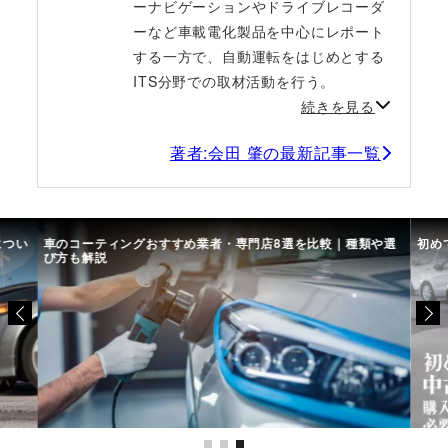
ーナビゲーションやドライブレコーダ
ーなど車載電化製品を中心にレポート
する一方で、自動運転をはじめとする
ITS分野での取材活動を行う。
続きを見る
著者:会田 肇の最新記事一覧
につい
車のコーティングおすすめ業者・専門店8選を比較｜種類や選
初め
び方も解説