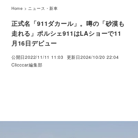
Home
>
ニュース・新車
正式名「911ダカール」。噂の「砂漠も
走れる」ポルシェ911はLAショーで11
月16日デビュー
公開日
2022/11/11 11:03
更新日
2024/10/20 22:04
著
Clicccar編集部
者