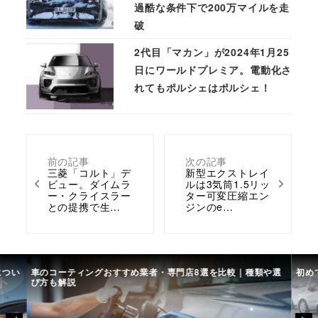
過酷な条件下で200万マイルを走
破
2代目「マカン」が2024年1月25
日にワールドプレミア。電動化さ
れてもポルシェはポルシェ！
前の記事
次の記事
三菱「コルト」デ
新型エクストレイ
ビュー。ダイムラ
ルは3気筒1.5リッ
ー・クライスラー
ター可変圧縮エン
との提携で生…
ジンのe…
につい
車のコーティングおすすめ業者・専門店8選を比較｜種類や選
初め
び方も解説