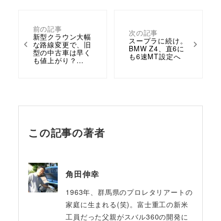
前の記事
次の記事
新型クラウン大幅
スープラに続け。
な路線変更で、旧
BMW Z4、直6に
型の中古車は早く
も6速MT設定へ
も値上がり？…
この記事の著者
角田伸幸
1963年、群馬県のプロレタリアートの
家庭に生まれる(笑)。富士重工の新米
工員だった父親がスバル360の開発に