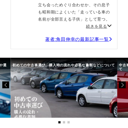
立ち会っためぐり合わせか、その息子
も昭和期によくいた「走っている車の
名前が全部言える子供」として育つ。
続きを見る
著者:角田伸幸の最新記事一覧
や選
初めての中古車選び、購入時の流れや必要な書類などについて
中古
て