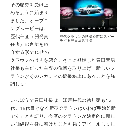
その歴史を受け止
めるように始まり
ました。オープニ
ングムービーは、
歴代主査（開発責
歴代クラウンの映像を前にスピー
チする豊田章男社長
任者）の言葉を紹
介する形で15代の
クラウンの歴史を紹介。そこに登場した豊田章男
社長も主だった主査の偉業を取り上げ、新しいク
ラウンがそのレガシィの延長線上にあることを強
調します。
いっぽうで豊田社長は「江戸時代の徳川家も15
代。16代目となる新型クラウンはいわば明治維新
です」とも語り、今度のクラウンが決定的に新し
い価値観を身に着けたことも強くアピールしまし