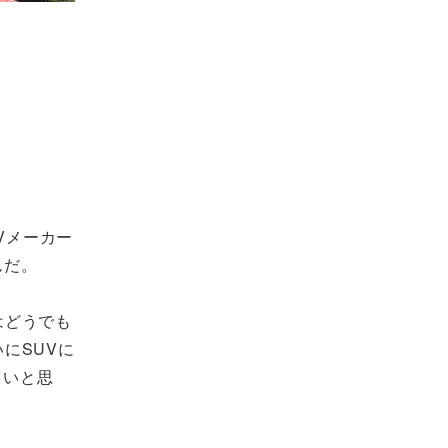
Vメーカー
んだ。
はどうでも
にSUVに
しいと思