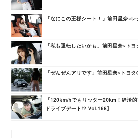
「なにこの王様シート！」前田星奈×レクサ
「私も運転したいかも」前田星奈×トヨタG
「ぜんぜんアリです」前田星奈×トヨタGR
「120km/hでもリッター20km！
ドライブデート!? Vol.168】