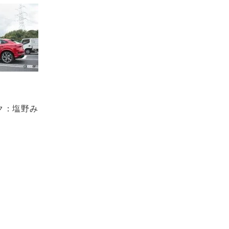
ク：塩野み