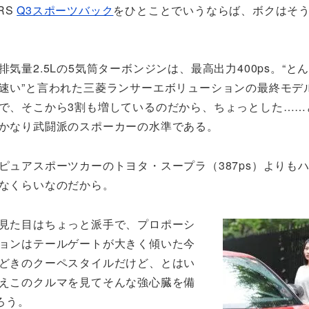
RS
Q3スポーツバック
をひとことでいうならば、ボクはそ
排気量2.5Lの5気筒ターボンジンは、最高出力400ps。“と
速い”と言われた三菱ランサーエボリューションの最終モデルが
で、そこから3割も増しているのだから、ちょっとした……
かなり武闘派のスポーカーの水準である。
ピュアスポーツカーのトヨタ・スープラ（387ps）よりも
なくらいなのだから。
見た目はちょっと派手で、プロポーシ
ョンはテールゲートが大きく傾いた今
どきのクーペスタイルだけど、とはい
えこのクルマを見てそんな強心臓を備
ろう。