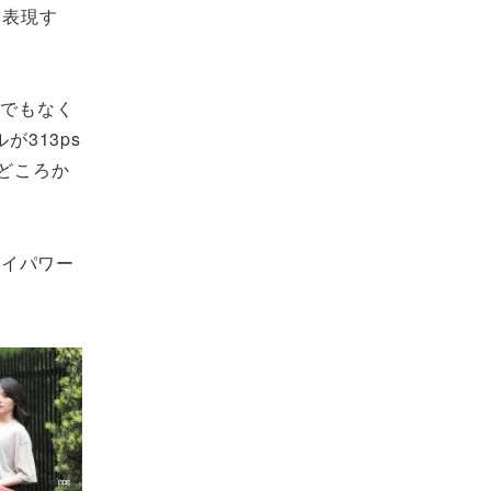
う表現す
んでもなく
313ps
どころか
ハイパワー