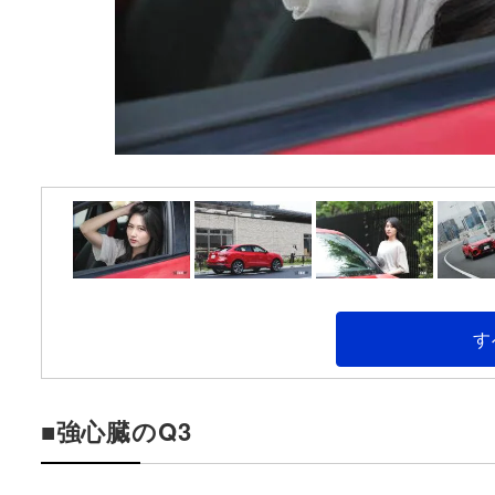
す
■強心臓のQ3