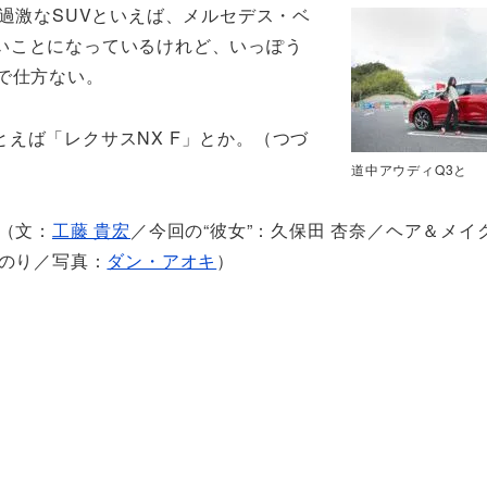
過激なSUVといえば、メルセデス・ベ
に凄いことになっているけれど、いっぽう
で仕方ない。
えば「レクサスNX F」とか。（つづ
道中アウディQ3と
（文：
工藤 貴宏
／今回の“彼女”：久保田 杏奈／ヘア＆メイ
のり／写真：
ダン・アオキ
）