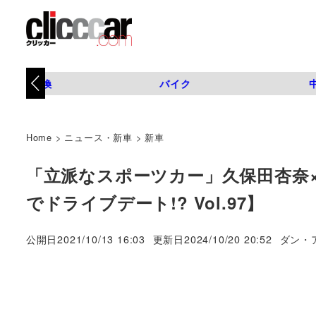
タイヤ交換
バイク
Home
>
ニュース・新車
>
新車
「立派なスポーツカー」久保田杏奈×
でドライブデート!? Vol.97】
著
公開日
2021/10/13 16:03
更新日
2024/10/20 20:52
ダン・
者