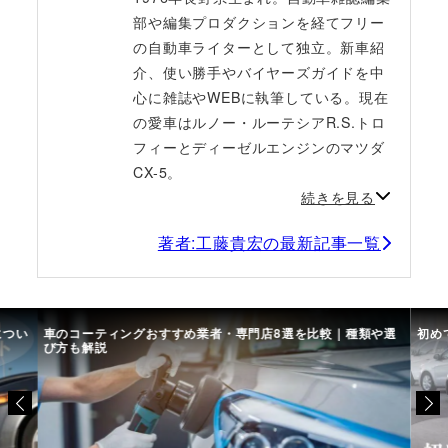
部や編集プロダクションを経てフリー
の自動車ライターとして独立。新車紹
介、使い勝手やバイヤーズガイドを中
心に雑誌やWEBに執筆している。現在
の愛車はルノー・ルーテシアR.S.トロ
フィーとディーゼルエンジンのマツダ
CX-5。
続きを見る
著者:工藤貴宏の最新記事一覧
につい
車のコーティングおすすめ業者・専門店8選を比較｜種類や選
初め
び方も解説