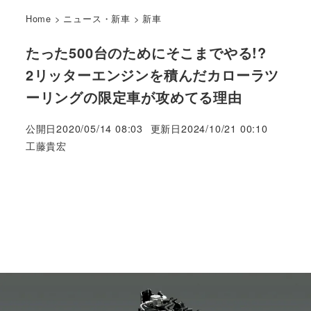
Home
>
ニュース・新車
>
新車
たった500台のためにそこまでやる!?
2リッターエンジンを積んだカローラツ
ーリングの限定車が攻めてる理由
公開日
2020/05/14 08:03
更新日
2024/10/21 00:10
著
工藤貴宏
者