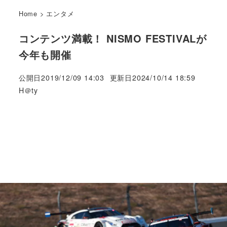
Home
>
エンタメ
コンテンツ満載！ NISMO FESTIVALが
今年も開催
公開日
2019/12/09 14:03
更新日
2024/10/14 18:59
著
H＠ty
者