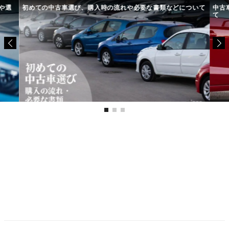
や選
初めての中古車選び、購入時の流れや必要な書類などについて
中古
て