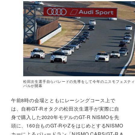
松田次生選手自らパレードの先導をして今年のニスモフェスティ
バルが開幕
午前8時の会場とともにレーシングコース上で
は、自称GT-Rオタクの松田次生選手が実際に自
身で購入した2020年モデルのGT-R NISMOを先
頭に、160台ものGT-RやZをはじめとするNISMO
カーによるパレードラン「NISMO CARS/GT-R &