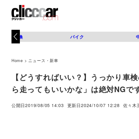
タイヤ交換
バイク
Home
>
ニュース・新車
【どうすればいい？】うっかり車検
ら走ってもいいかな」は絶対NGで
著
公開日
2019/08/05 14:03
更新日
2024/10/07 12:28
佐々木
者