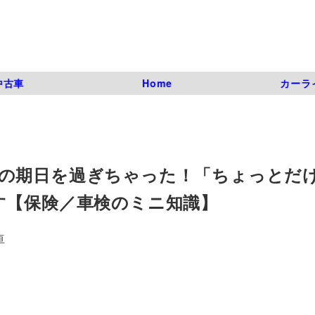
中古車
Home
カーラ
の期日を過ぎちゃった！「ちょっとだ
す【保険／車検のミニ知識】
亘