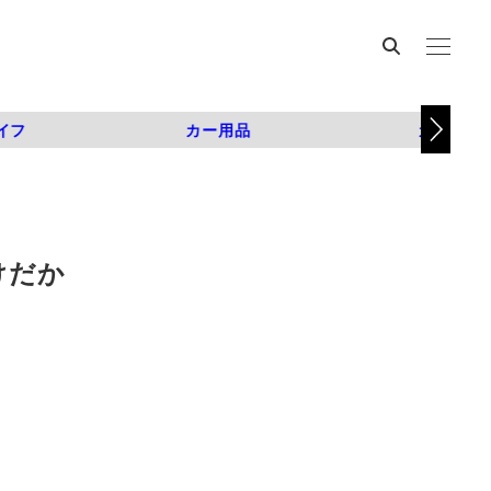
イフ
カー用品
カスタム
けだか