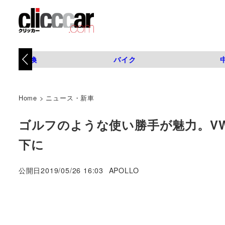
タイヤ交換
バイク
Home
>
ニュース・新車
ゴルフのような使い勝手が魅力。VWの
下に
著
公開日
2019/05/26 16:03
APOLLO
者