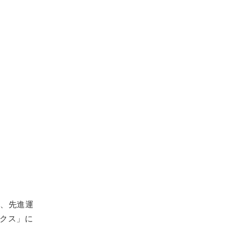
は、先進運
ックス」に