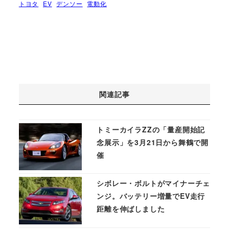
トヨタ
EV
デンソー
電動化
関連記事
トミーカイラZZの「量産開始記
念展示」を3月21日から舞鶴で開
催
シボレー・ボルトがマイナーチェ
ンジ。バッテリー増量でEV走行
距離を伸ばしました