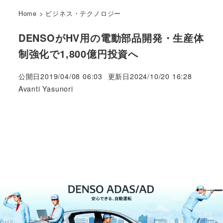
Home
>
ビジネス・テクノロジー
DENSOがHV用の電動部品開発・生産体
制強化で1,800億円投資へ
公開日
2019/04/08 06:03
更新日
2024/10/20 16:28
著
Avanti Yasunori
者