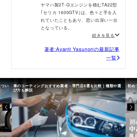
ヤマハ製2T‐Gエンジンを積むTA22型
｢セリカ 1600GTV｣は、色々と手を入
れていたこともあり、思い出深い一台
となっている。
続きを見る
著者:Avanti Yasunoriの最新記事
一覧
につい
車のコーティングおすすめ業者・専門店8選を比較｜種類や選
初め
び方も解説