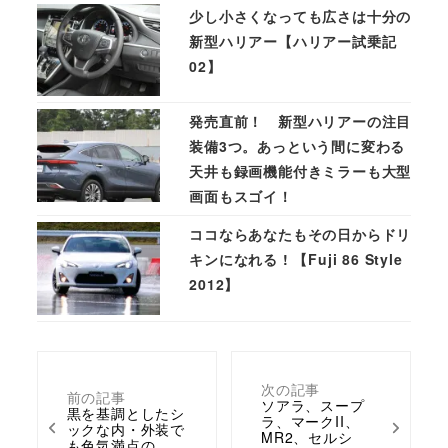
少し小さくなっても広さは十分の
新型ハリアー【ハリアー試乗記
02】
発売直前！ 新型ハリアーの注目
装備3つ。あっという間に変わる
天井も録画機能付きミラーも大型
画面もスゴイ！
ココならあなたもその日からドリ
キンになれる ! 【Fuji 86 Style
2012】
次の記事
前の記事
ソアラ、スープ
黒を基調としたシ
ラ、マークII、
ックな内・外装で
MR2、セルシ
も色気満点の