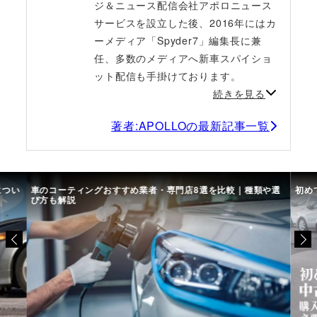
ジ＆ニュース配信会社アポロニュース
サービスを設立した後、2016年にはカ
ーメディア「Spyder7」編集長に兼
任、多数のメディアへ新車スパイショ
ット配信も手掛けております。
続きを見る
著者:APOLLOの最新記事一覧
につい
車のコーティングおすすめ業者・専門店8選を比較｜種類や選
初め
び方も解説