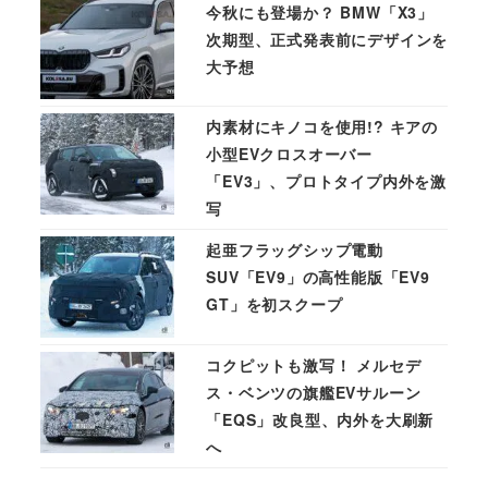
今秋にも登場か？ BMW「X3」
次期型、正式発表前にデザインを
大予想
内素材にキノコを使用!? キアの
小型EVクロスオーバー
「EV3」、プロトタイプ内外を激
写
起亜フラッグシップ電動
SUV「EV9」の高性能版「EV9
GT」を初スクープ
コクピットも激写！ メルセデ
ス・ベンツの旗艦EVサルーン
「EQS」改良型、内外を大刷新
へ