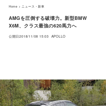
Home
>
ニュース・新車
AMGを圧倒する破壊力。新型BMW
X6M、クラス最強の620馬力へ
著
公開日
2018/11/08 15:03
APOLLO
者