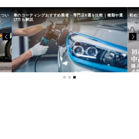
につい
車のコーティングおすすめ業者・専門店8選を比較｜種類や選
初め
び方も解説