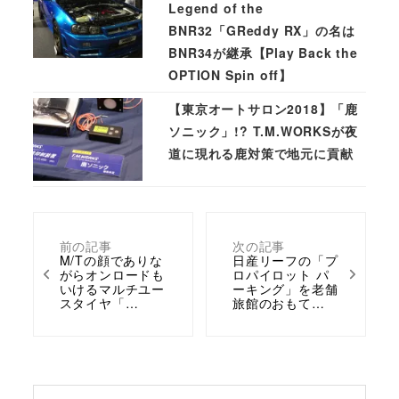
Legend of the
BNR32「GReddy RX」の名は
BNR34が継承【Play Back the
OPTION Spin off】
【東京オートサロン2018】「鹿
ソニック」!? T.M.WORKSが夜
道に現れる鹿対策で地元に貢献
前の記事
次の記事
M/Tの顔でありな
日産リーフの「プ
がらオンロードも
ロパイロット パ
いけるマルチユー
ーキング」を老舗
スタイヤ「…
旅館のおもて…