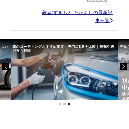
著者:すぎもと たかよしの最新記
事一覧
につい
車のコーティングおすすめ業者・専門店8選を比較｜種類や選
初め
び方も解説