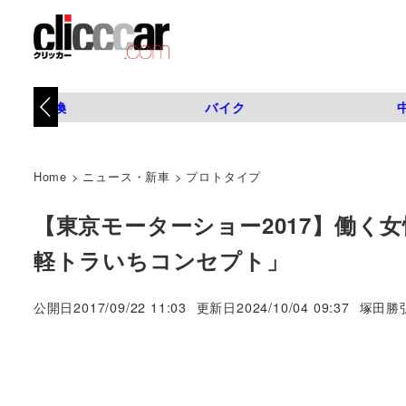
タイヤ交換
バイク
Home
>
ニュース・新車
>
プロトタイプ
【東京モーターショー2017】働く
軽トラいちコンセプト」
著
公開日
2017/09/22 11:03
更新日
2024/10/04 09:37
塚田勝
者