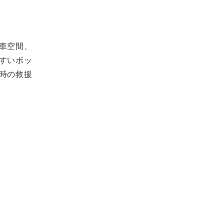
車空間、
すいボッ
時の救援