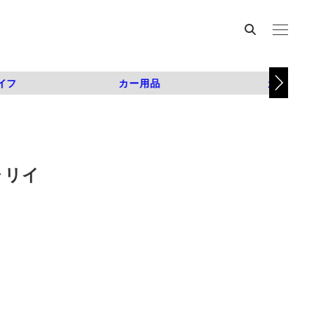
イフ
カー用品
カスタム
ャリイ