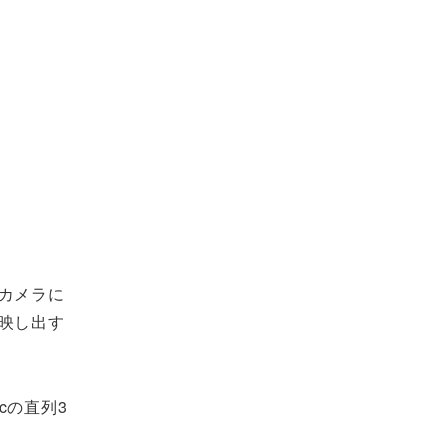
カメラに
映し出す
cの直列3