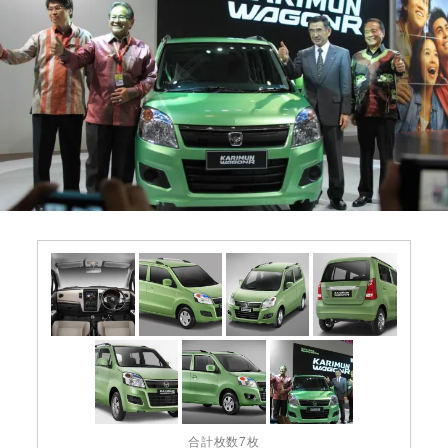
合計枚数7枚