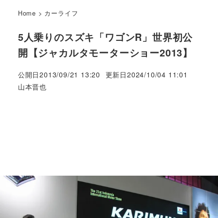
Home
>
カーライフ
5人乗りのスズキ「ワゴンR」世界初公
開【ジャカルタモーターショー2013】
公開日
2013/09/21 13:20
更新日
2024/10/04 11:01
著
山本晋也
者