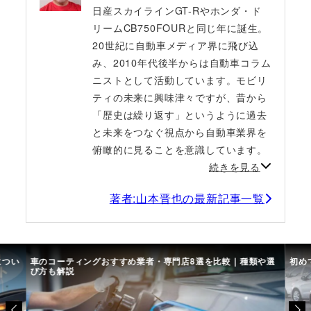
日産スカイラインGT-Rやホンダ・ド
リームCB750FOURと同じ年に誕生。
20世紀に自動車メディア界に飛び込
み、2010年代後半からは自動車コラム
ニストとして活動しています。モビリ
ティの未来に興味津々ですが、昔から
「歴史は繰り返す」というように過去
と未来をつなぐ視点から自動車業界を
俯瞰的に見ることを意識しています。
続きを見る
著者:山本晋也の最新記事一覧
につい
車のコーティングおすすめ業者・専門店8選を比較｜種類や選
初め
び方も解説