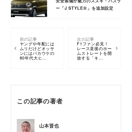
安全装備が魅力のスズキ・ハスラ
ー「J STYLEⅢ」を追加設定
前の記事
次の記事
ヤングや年配には
F1ファン必見！
ムリだけどオッサ
レース直後のホー
ンにはバカウケの
ムストレートを開
80年代大ヒ…
放する「キ…
この記事の著者
山本晋也