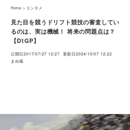
Home
>
エンタメ
見た目を競うドリフト競技の審査してい
るのは、実は機械！ 将来の問題点は？
【D1GP】
公開日
2017/07/27 12:27
更新日
2024/10/07 12:22
著
まめ蔵
者