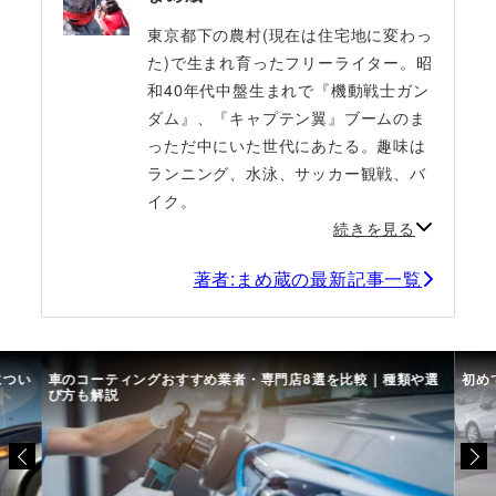
東京都下の農村(現在は住宅地に変わっ
た)で生まれ育ったフリーライター。昭
和40年代中盤生まれで『機動戦士ガン
ダム』、『キャプテン翼』ブームのま
っただ中にいた世代にあたる。趣味は
ランニング、水泳、サッカー観戦、バ
イク。
続きを見る
著者:まめ蔵の最新記事一覧
につい
車のコーティングおすすめ業者・専門店8選を比較｜種類や選
初め
び方も解説