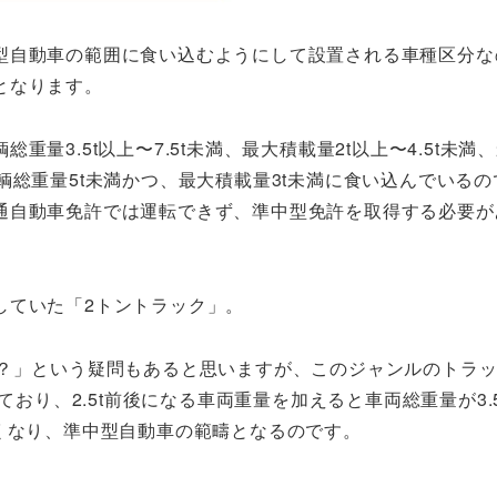
型自動車の範囲に食い込むようにして設置される車種区分な
となります。
量3.5t以上〜7.5t未満、最大積載量2t以上〜4.5t未満
輌総重量5t未満かつ、最大積載量3t未満に食い込んでいるの
通自動車免許では運転できず、準中型免許を取得する必要が
していた「2トントラック」。
の？」という疑問もあると思いますが、このジャンルのトラ
ており、2.5t前後になる車両重量を加えると車両総重量が3.
くなり、準中型自動車の範疇となるのです。