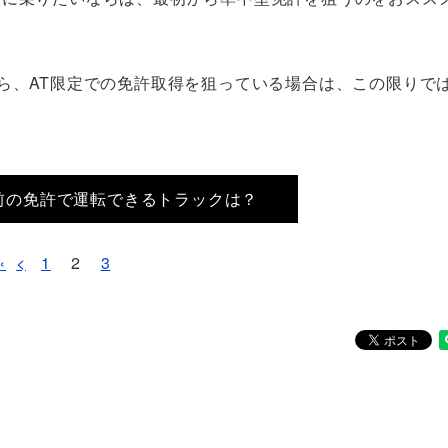
ら、AT限定での免許取得を狙っている場合は、この限りで
日以前の免許で運転できるトラックは？
«
<
1
2
3