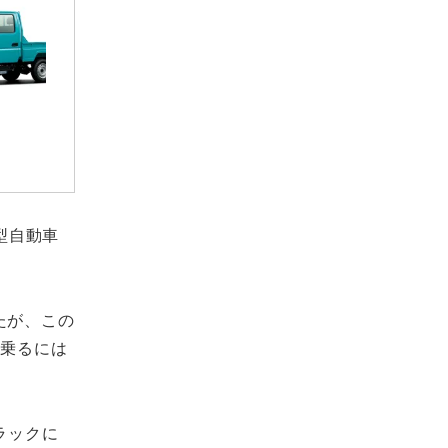
型自動車
たが、この
に乗るには
ラックに