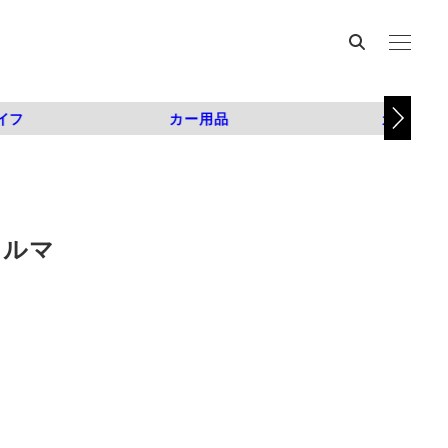
イフ
カー用品
カスタム
クルマ